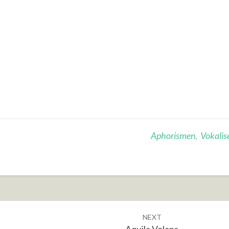
Aphorismen
,
Vokalis
NEXT
Aquila Volans