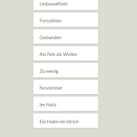
Unbewaffnet
Forsythien
Gebunden
Als Fels als Wolke
Zu wenig
November
Im Netz
Ein Halm ein Strich