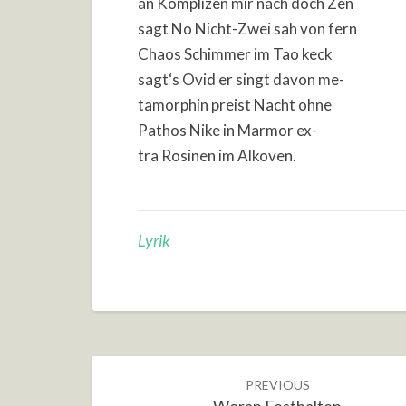
an Komplizen mir nach doch Zen
sagt No Nicht-Zwei sah von fern
Chaos Schimmer im Tao keck
sagt‘s Ovid er singt davon me-
tamorphin preist Nacht ohne
Pathos Nike in Marmor ex-
tra Rosinen im Alkoven.
Lyrik
Post
PREVIOUS
navigation
Woran Festhalten