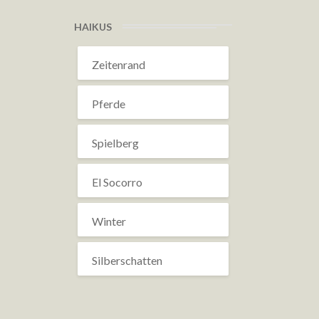
HAIKUS
Zeitenrand
Pferde
Spielberg
El Socorro
Winter
Silberschatten