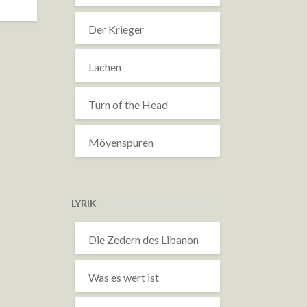
Der Krieger
Lachen
Turn of the Head
Mövenspuren
LYRIK
Die Zedern des Libanon
Was es wert ist