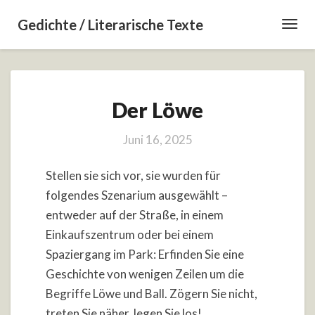
Gedichte / Literarische Texte
Toggl
Navig
Der
Der Löwe
Löwe
Juni 16, 2025
Stellen sie sich vor, sie wurden für
folgendes Szenarium ausgewählt –
entweder auf der Straße, in einem
Einkaufszentrum oder bei einem
Spaziergang im Park: Erfinden Sie eine
Geschichte von wenigen Zeilen um die
Begriffe Löwe und Ball. Zögern Sie nicht,
treten Sie näher, legen Sie los!