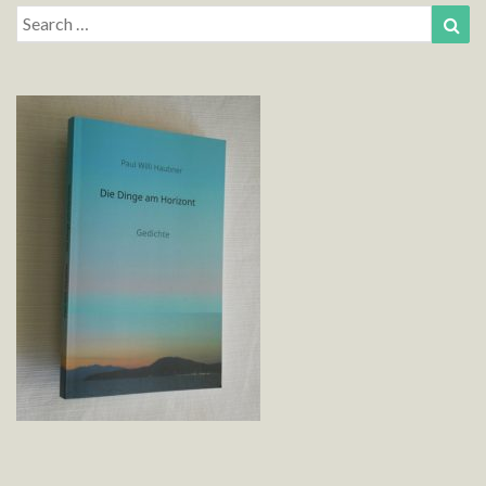
Search
Sea
for: