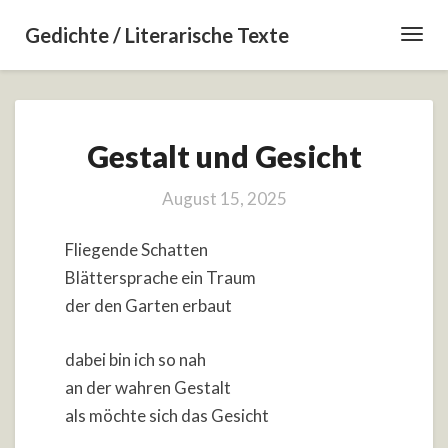
Gedichte / Literarische Texte
Toggl
Navig
Gestalt
Gestalt und Gesicht
und
Gesicht
August 15, 2025
Fliegende Schatten
Blättersprache ein Traum
der den Garten erbaut
dabei bin ich so nah
an der wahren Gestalt
als möchte sich das Gesicht