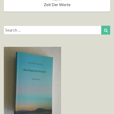
Zeit Der Worte
Search
Sea
for: