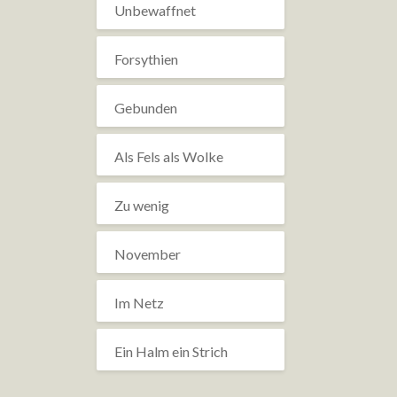
Unbewaffnet
Forsythien
Gebunden
Als Fels als Wolke
Zu wenig
November
Im Netz
Ein Halm ein Strich