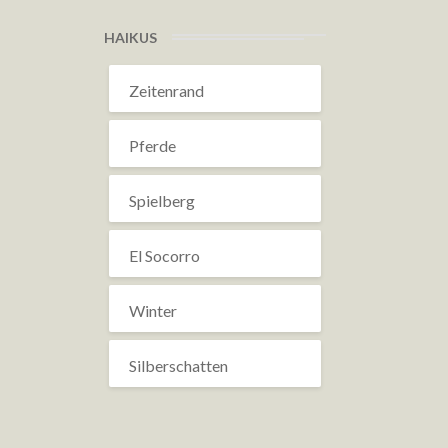
HAIKUS
Zeitenrand
Pferde
Spielberg
El Socorro
Winter
Silberschatten