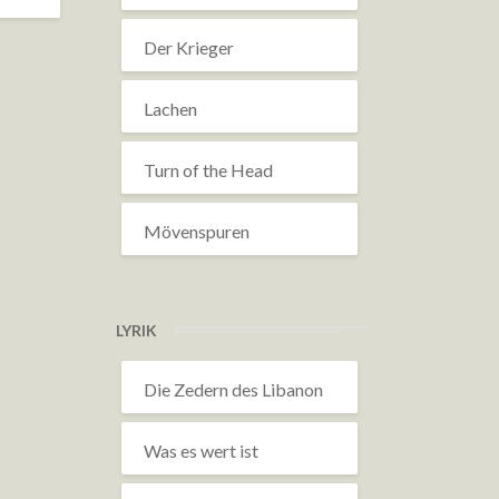
Der Krieger
Lachen
Turn of the Head
Mövenspuren
LYRIK
Die Zedern des Libanon
Was es wert ist