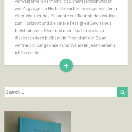
verweigernein vermeintlich Sicheresentschwindet
wie Zugvögel im Herbst Gesichter weniger werdenin
einer Weltder das Bekannte entfliehtmit den Wolken
zum Horizont und die innere FestigkeitGewissheit
fließt hinabins Meer und dann das Ich nochach –
dieses Ich doch bleibt mein Freund mirder Baum
vertraut in Langsamkeit und Wandelin jedem erkenn
ich ihn wieder. …
+
Read
More
Search
Sea
for: