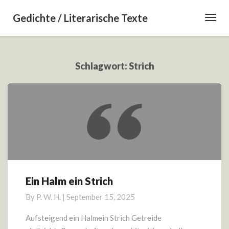
Gedichte / Literarische Texte
Toggl
Navig
Schlagwort:
Strich
Ein Halm ein Strich
Ein
Halm
By
P. W. H.
|
September 15, 2025
ein
Strich
Aufsteigend ein Halmein Strich Getreide