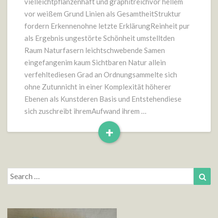
vielleichtpflanzenhaft und graphitreichvor hellem
vor weißem Grund Linien als GesamtheitStruktur
fordern Erkennenohne letzte ErklärungReinheit pur
als Ergebnis ungestörte Schönheit umstelltden
Raum Naturfasern leichtschwebende Samen
eingefangenim kaum Sichtbaren Natur allein
verfehltediesen Grad an Ordnungsammelte sich
ohne Zutunnicht in einer Komplexität höherer
Ebenen als Kunstderen Basis und Entstehendiese
sich zuschreibt ihremAufwand ihrem …
+
Read
More
Search
Sea
for: