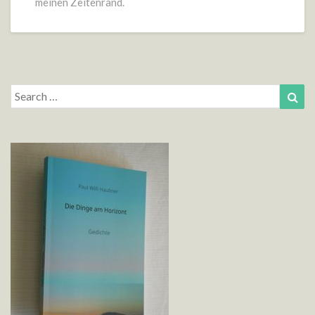
meinen Zeitenrand.
Search
Sea
for: