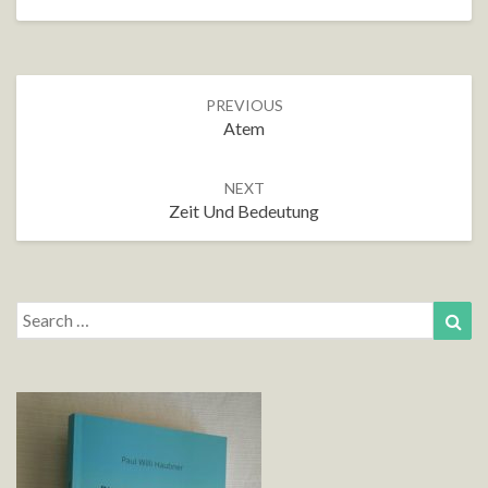
Post
PREVIOUS
navigation
Atem
NEXT
Zeit Und Bedeutung
Search
Sea
for: