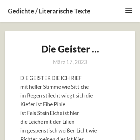
Gedichte / Literarische Texte
Toggl
Navig
Die
Die Geister …
Geister
…
März 17, 2023
DIE GEISTER DIE ICH RIEF
mit heller Stimme wie Sittiche
im Regen stilecht wiegt sich die
Kiefer ist Eibe Pinie
ist Fels Stein Eiche ist hier
die Leiche mit den Lilien
im gespenstisch weißen Licht wie
Richter meinen dies ist Kies