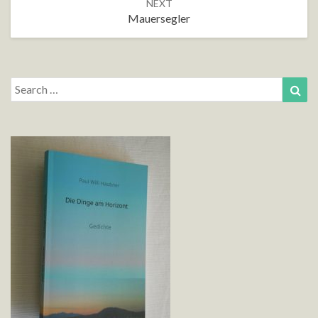
NEXT
Mauersegler
Search
Sea
for: