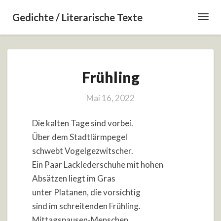
Gedichte / Literarische Texte
Toggl
Navig
Frühling
Frühling
Mai 16, 2022
Die kalten Tage sind vorbei.
Über dem Stadtlärmpegel
schwebt Vogelgezwitscher.
Ein Paar Lacklederschuhe mit hohen
Absätzen liegt im Gras
unter Platanen, die vorsichtig
sind im schreitenden Frühling.
Mittagspausen-Menschen